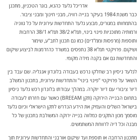
אדריכל גלעד כהנא, בוגר הטכניון, מתכנן
כבר משנת 1984 בעיקר בנייה רוויה, מבני חינוך ומבני ציבור.
בהתמחותו במגורים, מבצע גלעד התחדשות עירונית על כל גווניה
ורמותיה מתוכניות פינוי בינוי, תמ"א 38/2 תמ"א 38/1 הרחבות
ותוספות (מרפסות וממ"דים) כמו גם תכנון לתב"ע, שימור
ושיקום. פרויקטי תמ"א 38 נתפסים במשרד כהזדמנות לביצוע שיקום
והתחדשות גם אם בקנה מידה מקומי.
לגלעד ניסיון רב שחלקו נרכש בעבודה בלונדון אנגליה. שם עבד בין
השאר על פרויקטי "פינוי בינוי" והתחדשות עירונית, בתכנון המשלב
דיור ציבורי עם דיור יוקרה. במהלך עבודתו בלונדון רכש גלעד ניסיון
בתחום הבנייה הירוקה (תקן BREEAM) כאשר עם חזרתו לעבודה
בישראל השלים והעמיק את הידע הנדרש לתקן הישראלי וכיום גלעד
מוסמך מכון התקנים כמלווה בנייה ירוקה המשולבת בתכנון של כל
מבנה וכל דיה לרווחת המשתמשים.
מתכנון הרחבה או תוספת ועד שיקום אורבני והתחדשות עירונית תוך