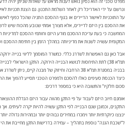
מפרט טכני זה הוא נסיון נואש לענות מראש על שאלות שניתן יהיה לד
ונרשם על ידי האדריכל רק לאחר השלמת התכנון. גם הצגת תכניות לאישו
על התוכניות לאישור הדיירים או בגוף ההסכם התניה שהכל כפוף לאישו
את ההסכם בין היזם לדיירים, אלא מצורך אמתי שנובע מהכוח שיש לרשו
המחשבה כי בעת עריכת ההסכם מודע היזם וחותמי ההסכם למדיניות הע
המקומית עשויה לשנות את מדיניותה במהלך הזמן בין חתימת ההסכם וע
אבל כאן גם האפשרות לשדרג כללי. כמשרד המוסמך לליווי בנייה ירוקה, 
בבניה במסגרת תמ"א 38 הרחבה וחיזוק של מבנה קיים, נ
כיצד הכנסת סעיפים כאלו להסכם ולמפרט הטכני תסייע להפוך את ה
סכום חלקיו" והתשובה היא כי במספר דרכים:
אומנם חיוב היזם לעבוד על פי התקן מהווה עבור היזם הגדלת ההוצאו
התקנים, וכמובן שגם הבנייה לפי התקן עשויה להיות יקרה לעיתים. אך הית
ינצצו כיוקרתיות יותר וימכרו במחירים גבוהים יותר ובמהירות גדולה יותר 
ל"שכבת הגנה" נוספת בתהליך – עמידה בדרישות התקן מחייבת את היז