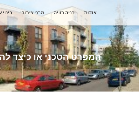
Ski
t
אודות
בניה רוויה
מבני ציבור
בינוי 
conten
המפרט הטכני או כיצד להפ