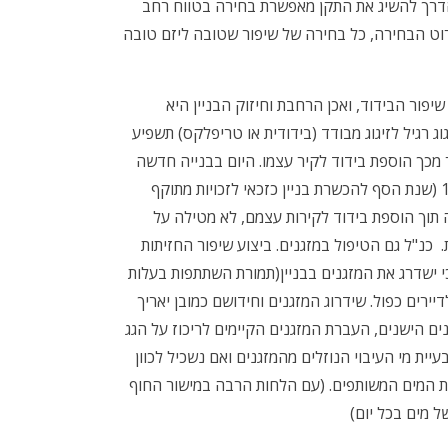
 הדרך להשיג את התקן מאפשרת בחירה בטווח רחב
רוט הבחירה, כל בחירה של שיפור שטובה ליזם טובה
פור הבידוד, ואכן הרחבת וחיזוק הבניין היא
 רגיל לזיגוג מבודד (בידודית או טריפלקס) תשפיע
 מכך הוספת בידוד לקיר עצמו. היום בבנייה חדשה
התקן מחייב רמת בידוד טרמי גבוהה יותר מזו שהייתה מקובלת עד 1980 (שנת הסף להכשרת בניין כזכאי לזכויות מתוקף
 יעשה תוך הוספת בידוד לקירות עצמם, לא מטילה על
 כנ"ל גם הטיפול במזגנים. ביצוע שיפור החזיתות
 ישדרג את המזגנים בבניין(תמורת השתתפות בעלות
דיירים כפול. שידרוג המזגנים וחידושם כמובן יאריך
ים הישנים, העברת המזגנים הקיימים לריכוז על הגג
ית מי העיבוי הנוזלים מהמזגנים ואם נשכיל לכוון
יות המים המשותפים. (עם הלחות הרבה במישור החוף