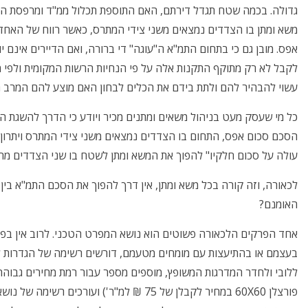
גדולה. בכמה שטח תגדל דירתם, האם התוספת תכלול ממ"ד ומרפסת האם 
משא ומתן בו הצדדים נמצאים משני צידי המתרס, כאשר רווח של האחד 
אפס. מובן גם כי בתחום התמ"א ה"עוגה" די ברורה, ואם הדיירים אינם י
לקבל לא רק מתוקף התקנות אלה על פי הנחיות הרשות המקומית ולפי מצ
עשוי להבהיר להם ולתת בידם את הכלים לבחון האם מוצע להם המרב 
כל מי שעסק מעט בניהול משאים ומתנים מכיר ויודע כי הדרך להשגת ה
הסכם סכום אפס, התחום בו הצדדים נמצאים משני צידי המתרס ויתרון 
עולה על סכום חלקיו" להפוך את המשא ומתן לשטח בו שני הצדדים מרו
לכאורה, וזה קורה בכל משא ומתן, אין דרך להפוך את הסכם התמ"א בין
האומנם?
אחד הפרקים הלכאורה פשוטים הוא נושא המפרט הטכני. לרוב אין בפר
בעצמם או בהתיעצות עם מומחים מטעמם, דורשים רשימה של הגדרות 
ללובי ולחדר המדרגות המשופץ, מוספים מספר עבור רמת מחירים גבוהה אך
פורצלן 60X60 במחיר לקבלן של 75 ₪ למ"ר') ועור