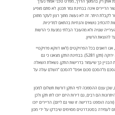
עת אותן רק בהמשך הדרך, מפרט טכני אמתי נערך
ר הדיירים אינה בבחינת גמר תכנון. לא סתם מופיע
ר לקבלת היתר. זה לא נעשה מתוך רצון לעקר מתוכן
ת להכתיב נושאים והנחיות בהתאם למדיניות.
ירייה שגויה ולא מהעובד הבלתי נמנעת כי הרשות
ד להוצאת הרשיון.
אנו דואגים בכל הפרויקטים (לאוו דווקא פרויקטיי
תמ"א 38) לתת התיחסות לנושא הבנייה הירוקה. התקן הישראלי לבנייה ירוקה (תקן 5281). בבחינת התקן מצאנו כי גם
יתן לשדרג את הבניין כך שיעמוד בדרישות התקן. נשאלת השאלה
הסכם מ"הסכם סכום אפס" להסכם "השלם עולה על
ת, שכן עצם ההסמכה לפי התקן דורשת תשלום למכון
רונות הם רבים, גם דירות היזם יזכו לתו תקן ולכן
(והנה הוספנו בדרישה זו שווי גם ליזם). הדיירים יזכו
ם לעמידה בסטנדרטים מסוימים שיבדקו על ידי מכון