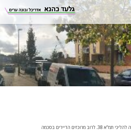
אמירתו המפורסמת של האדריכל מיס ואן דה רואה תופסת גם בעת כניסה להליכי תמ"א 38. לרוב מרוכזים הדיירים בסכמה