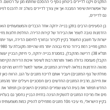
התקנים ויקנו לדיירים ביטחון נוסף כי ההסכם שחתמו מגן על רכושם.
של אפשרויות שיפור המבנה אך אין צורך לדיירים בשלב זה להכנס לפי
גם לדיירים,
בן הסעיפים הרבים בתקן בנייה ירוקה אחד הכבדים והמשמעותיים הוא שי
הזדמנות טובה לשפר את הבידוד של קירות הדירה. החלפת חלונות מזיגוג
ישרות על חשבון החשמל בקיץ לקירור ובחורף לחימום הדירה, ועוד יותר
תמ"א 38). דרישה מהקבלן, במסגרת בנייה ירוקה, כי חיזוק הבניין
הקבלן מעמסה גדולה מאוד ותורמת רבות לשיפור איכות הדירות הקיימות.
מהווה הזדמנות נפלאה לשידרוג המזגנים, אפשר למשל לדרוש מהיזם כי
מוזלת של גוף המזגנים) ויעביר אותם לריכוז מזגנים על הגג. הרווח כאן ל
את חייהם, מרבית המזגנים החדשים כיום חסכוניים ויעילים יותר מהמזגנ
החדש תפתור את בעית הרעש שמירים המזגינים הישנים וכן תפתור את בעי
מים אלו מריכוז המזגנים להשקית הגינה בחזית הבניין נחסוך גם בעלו
בקיץ הישראלי, מי עיבוי מ10 מזגנים מתחילים להפיק כמות משמעותית של מים בכל יום)